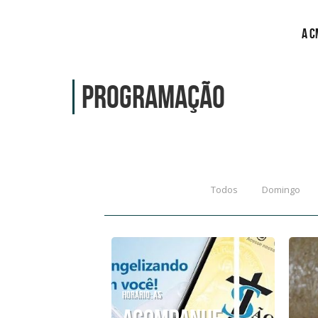
A C
Programação
Todos
Domingo
Horário: as