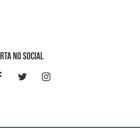
rta no social
ino 2024