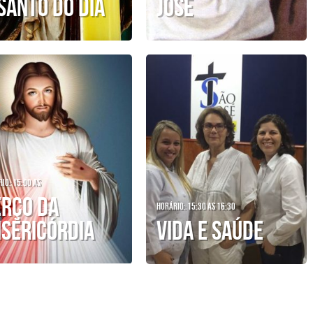
SANTO DO DIA
JOSÉ
io: 15:00 as
ERÇO DA
Horário: 15:30 as 16:30
ISERICÓRDIA
VIDA E SAÚDE