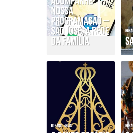
Acompanhe
nossa
programação –
SÃO JOSÉ, A REDE
Horár
DA FAMÍLIA
S
Horário: 4h as
Horár