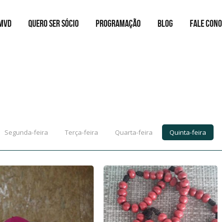
MVD
QUERO SER SÓCIO
PROGRAMAÇÃO
BLOG
FALE CON
Segunda-feira
Terça-feira
Quarta-feira
Quinta-feira