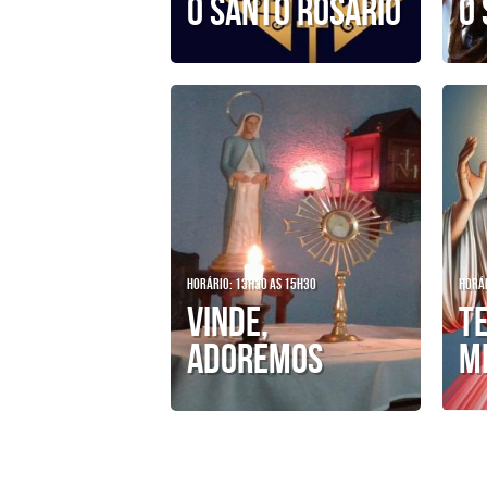
O Santo Rosário
O 
Horário: 13h30 as 15h30
Horár
Vinde,
T
Adoremos
M