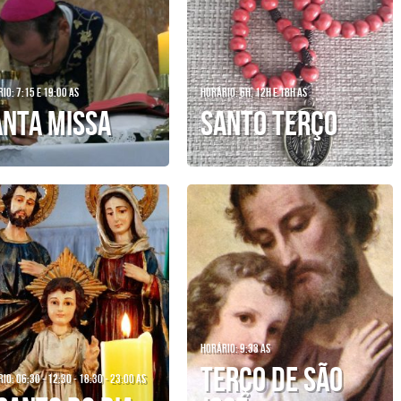
io: 7:15 e 19:00 as
Horário: 6h, 12h e 18h as
anta Missa
Santo Terço
Horário: 9:33 as
TERÇO DE SÃO
io: 06:30 - 12:30 - 18:30 - 23:00 as